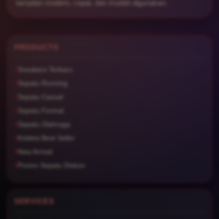
tampilan modern, cepat, dan mudah digunakan.
PRODUCTS
Sneakers Terbaru
Sepatu Running
Sepatu Casual
Sepatu Formal
Sepatu Olahraga
Koleksi Best Seller
New Arrival
Promo Sepatu Diskon
SERVICES