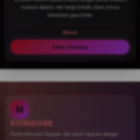
nyaman dipakai, dan harga terbaik untuk semua
kebutuhan gaya Anda.
Masuk
Daftar Sekarang
M
KOMBO88
Portal informasi, bantuan, dan akses layanan dengan