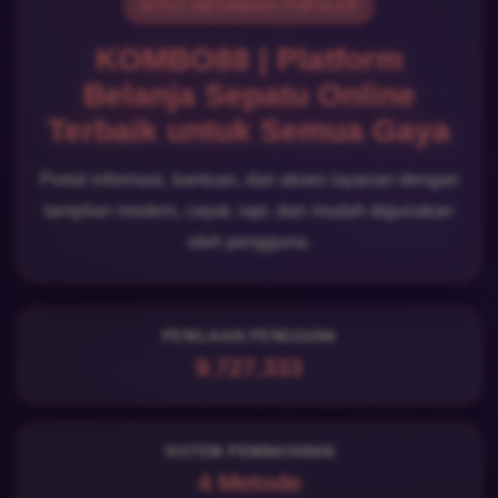
SITUS INFORMASI POPULER
KOMBO88 | Platform
Belanja Sepatu Online
Terbaik untuk Semua Gaya
Portal informasi, bantuan, dan akses layanan dengan
tampilan modern, cepat, rapi, dan mudah digunakan
oleh pengguna.
PENILAIAN PENGGUNA
9.727.333
SISTEM PEMBAYARAN
4 Metode