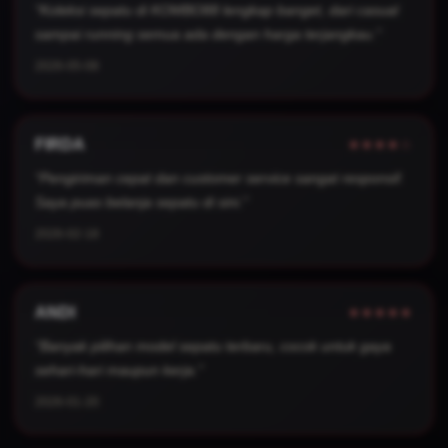
“Koleksi sepatu di KOMBO88 lengkap banget, dari casual
sampai running semua ada dengan harga terjangkau.”
2026-05-08
FIRDA
★★★★☆
“Pengiriman cepat dan customer service sangat responsif.
Saya puas belanja sepatu di sini.”
2026-02-18
ANDI
★★★★★
“Banyak pilihan model sepatu terbaru, cocok untuk gaya
sehari-hari maupun kerja.”
2026-01-20