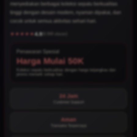
menyediakan berbagai koleksi sepatu berkualitas
tinggi dengan desain modern, nyaman dipakai, dan
cocok untuk semua aktivitas sehari-hari.
4.9
★★★★★
(9.999 ulasan)
Penawaran Spesial
Harga Mulai 50K
Koleksi sepatu berkualitas dengan harga terjangkau dan
promo menarik setiap hari.
24 Jam
Customer Support
Aman
Transaksi Terpercaya