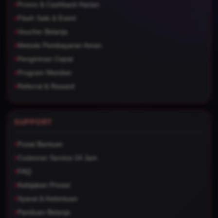
Promo & Cashback Harian
Flash Sale & Event
Voucher Belanja
Metode Pembayaran Aman
Pengiriman Cepat
Program Member
Referral & Reward
SUPPORT
Pusat Bantuan
Customer Service 24 Jam
FAQ
Kebijakan Privasi
Syarat & Ketentuan
Panduan Belanja