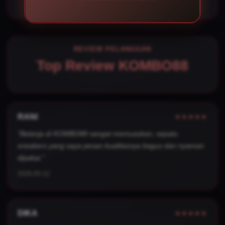
REVIEW PELANGGAN
Top Review KOMBO88
RANI
★★★★★
“Belanja di KOMBO88 sangat memuaskan, sepatu
sneakers yang saya pesan kualitasnya bagus dan nyaman
dipakai.”
2026-05-12
DIKA
★★★★★